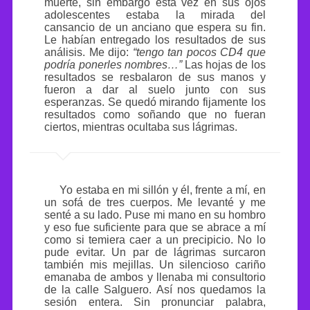
muerte, sin embargo esta vez en sus ojos
adolescentes estaba la mirada del
cansancio de un anciano que espera su fin.
Le habían entregado los resultados de sus
análisis. Me dijo:
“tengo tan pocos CD4 que
podría ponerles nombres…”
Las hojas de los
resultados se resbalaron de sus manos y
fueron a dar al suelo junto con sus
esperanzas. Se quedó mirando fijamente los
resultados como soñando que no fueran
ciertos, mientras ocultaba sus lágrimas.
Yo estaba en mi sillón y él, frente a mí, en
un sofá de tres cuerpos. Me levanté y me
senté a su lado. Puse mi mano en su hombro
y eso fue suficiente para que se abrace a mí
como si temiera caer a un precipicio. No lo
pude evitar. Un par de lágrimas surcaron
también mis mejillas. Un silencioso cariño
emanaba de ambos y llenaba mi consultorio
de la calle Salguero. Así nos quedamos la
sesión entera. Sin pronunciar palabra,