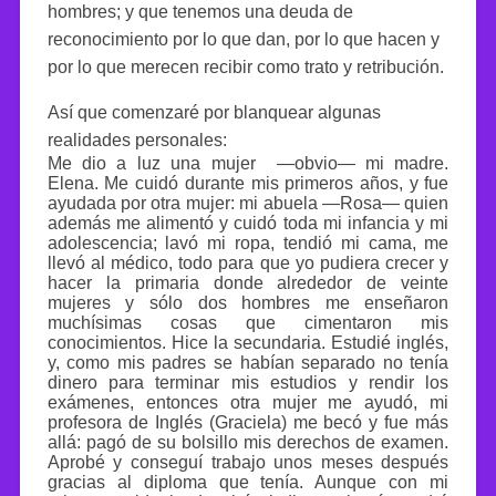
hombres; y que tenemos una deuda de
reconocimiento por lo que dan, por lo que hacen y
por lo que merecen recibir como trato y retribución.
Así que comenzaré por blanquear algunas
realidades personales:
Me dio a luz una mujer —obvio— mi madre.
Elena. Me cuidó durante mis primeros años, y fue
ayudada por otra mujer: mi abuela —Rosa— quien
además me alimentó y cuidó toda mi infancia y mi
adolescencia; lavó mi ropa, tendió mi cama, me
llevó al médico, todo para que yo pudiera crecer y
hacer la primaria donde alrededor de veinte
mujeres y sólo dos hombres me enseñaron
muchísimas cosas que cimentaron mis
conocimientos. Hice la secundaria. Estudié inglés,
y, como mis padres se habían separado no tenía
dinero para terminar mis estudios y rendir los
exámenes, entonces otra mujer me ayudó, mi
profesora de Inglés (Graciela) me becó y fue más
allá: pagó de su bolsillo mis derechos de examen.
Aprobé y conseguí trabajo unos meses después
gracias al diploma que tenía. Aunque con mi