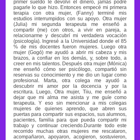
primer sueldo le devolví el dinero, jamás podré
pagarle lo que hizo. Entonces empecé mi primera
terapia con otra mujer, (Fanny) terminé mis
estudios interrumpidos con su apoyo. Otra mujer
(Julia) mi segunda terapeuta me enseñó a
compartir (me) con otros, a vivir en pareja, a
relacionarme y descubrí mi verdadera vocación
(psicología). Ingresé a la Universidad donde el 85
% de mis docentes fueron mujeres. Luego otra
mujer (Gogó) me ayudó a abrir mi cabeza y mis
brazos, a confiar en los demás, y, sobre todo, a
creer en mis talentos. Después otra mujer (Mónica)
me enseñó cómo ser psicólogo, compartió sin
reservas su conocimiento y me dio un lugar como
profesional. Marta, otra colega me ayudó a
descubrir mi amor por la docencia y por la
escritura. Luego, Otra mujer, Tiiu, me enseñó a
dejar que mi alma me asista y me guíe como
terapeuta. Y eso sin mencionar a mis colegas
mujeres de quienes aprendo, que abren sus
puertas para compartir sus espacios, sus alumnos,
pacientes, familia para que pueda compartir mi
trabajo y continuar creciendo.Durante todo este
recorrido muchas otras mujeres me rescataron,
acompañaron, apoyaron, acogieron, sostuvieron,